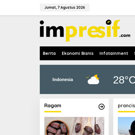
L
e
Jumat, 7 Agustus 2026
w
a
t
i
k
e
k
o
Berita
Ekonomi Bisnis
Infotainment
n
t
e
n
28°
Indonesia
Ragam
prancis