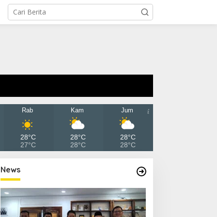
Rab
Kam
Jum
28°C
28°C
28°C
27°C
28°C
28°C
News