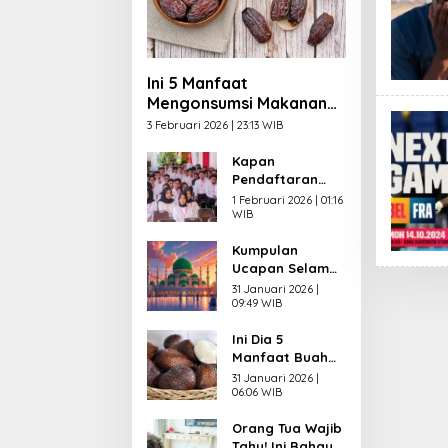
Ini 5 Manfaat
Mengonsumsi Makanan
Manis saat Berbuka
3 Februari 2026 | 23:13 WIB
Puasa
Kapan
Pendaftaran
CPNS 2026
1 Februari 2026 | 01:16
Dibuka? Ini
WIB
Syarat yang
Kumpulan
Wajib Dipenuhi
Ucapan Selamat
Pelamar
Menunaikan
31 Januari 2026 |
Puasa
09:49 WIB
Ramadhan 2026
Ini Dia 5
dalam Bahasa
Manfaat Buah
Indonesia,
Salak untuk
Inggris dan Arab
31 Januari 2026 |
Kesehatan,
06:06 WIB
Salah Satunya
Orang Tua Wajib
bagi Jantung
Tahu! Ini Bahaya