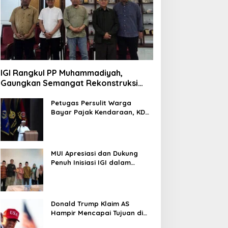
IGI Rangkul PP Muhammadiyah,
Gaungkan Semangat Rekonstruksi
Gaza
Petugas Persulit Warga
Bayar Pajak Kendaraan, KDM
Nonaktifkan Kepala Samsat
Soetta
MUI Apresiasi dan Dukung
Penuh Inisiasi IGI dalam
Rekonstruksi Gaza Palestina
Donald Trump Klaim AS
Hampir Mencapai Tujuan di
Iran, Pertimbangkan Kurangi