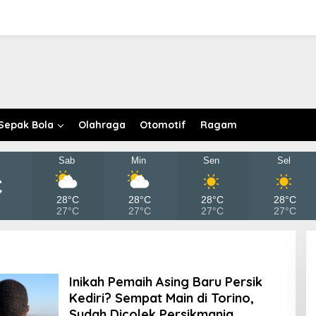
Sepak Bola
Olahraga
Otomotif
Ragam
Sab
Min
Sen
Sel
C
28°C
28°C
28°C
28°C
27°C
27°C
27°C
27°C
Inikah Pemaih Asing Baru Persik
Kediri? Sempat Main di Torino,
Sudah Dicolek Persikmania