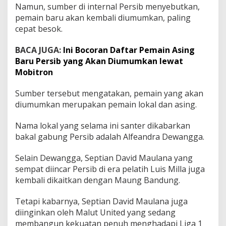
k
Namun, sumber di internal Persib menyebutkan,
a
pemain baru akan kembali diumumkan, paling
n
cepat besok.
D
i
BACA JUGA:
Ini Bocoran Daftar Pemain Asing
u
m
Baru Persib yang Akan Diumumkan lewat
u
Mobitron
m
k
Sumber tersebut mengatakan, pemain yang akan
a
diumumkan merupakan pemain lokal dan asing.
n
Nama lokal yang selama ini santer dikabarkan
bakal gabung Persib adalah Alfeandra Dewangga.
Selain Dewangga, Septian David Maulana yang
sempat diincar Persib di era pelatih Luis Milla juga
kembali dikaitkan dengan Maung Bandung.
Tetapi kabarnya, Septian David Maulana juga
diinginkan oleh Malut United yang sedang
membangun kekuatan penuh menghadapi Liga 1