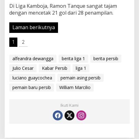
Di Liga Kamboja, Ramon Tanque sangat tajam
dengan mencetak 21 gol dari 28 penampilan.
Laman berikutnya
1
2
alfeandra dewangga
berita liga 1
berita persib
Julio Cesar
Kabar Persib
liga 1
luciano guaycochea
pemain asing persib
pemain baru persib
William Marcilio
Ikuti Kami