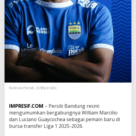
l
l
i
a
m
d
a
n
G
u
a
y
c
o
c
h
Ilustrasi Persib. (X/@persib)
e
a
,
IMPRESIF.COM
– Persib Bandung resmi
I
n
mengumumkan bergabungnya William Marcilio
i
dan Luciano Guaycochea sebagai pemain baru di
B
bursa transfer Liga 1 2025-2026.
o
c