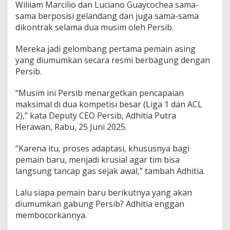
Wiliiam Marcilio dan Luciano Guaycochea sama-
o
r
sama berposisi gelandang dan juga sama-sama
a
dikontrak selama dua musim oleh Persib.
n
P
Mereka jadi gelombang pertama pemain asing
e
yang diumumkan secara resmi berbagung dengan
m
a
Persib.
i
n
“Musim ini Persib menargetkan pencapaian
B
maksimal di dua kompetisi besar (Liga 1 dan ACL
a
2),” kata Deputy CEO Persib, Adhitia Putra
r
u
Herawan, Rabu, 25 Juni 2025.
P
e
“Karena itu, proses adaptasi, khususnya bagi
r
pemain baru, menjadi krusial agar tim bisa
s
langsung tancap gas sejak awal,” tambah Adhitia.
i
b
y
Lalu siapa pemain baru berikutnya yang akan
a
diumumkan gabung Persib? Adhitia enggan
n
membocorkannya.
g
A