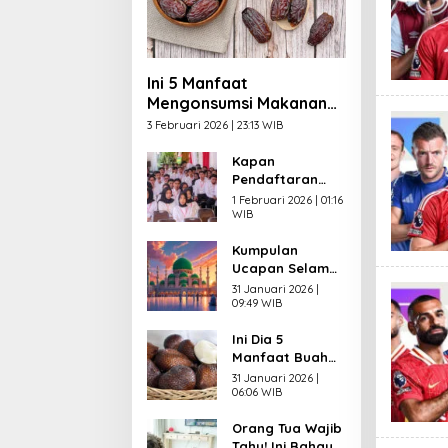
Ini 5 Manfaat
Mengonsumsi Makanan
Manis saat Berbuka
3 Februari 2026 | 23:13 WIB
Puasa
Kapan
Pendaftaran
CPNS 2026
1 Februari 2026 | 01:16
Dibuka? Ini
WIB
Syarat yang
Kumpulan
Wajib Dipenuhi
Ucapan Selamat
Pelamar
Menunaikan
31 Januari 2026 |
Puasa
09:49 WIB
Ramadhan 2026
Ini Dia 5
dalam Bahasa
Manfaat Buah
Indonesia,
Salak untuk
Inggris dan Arab
31 Januari 2026 |
Kesehatan,
06:06 WIB
Salah Satunya
Orang Tua Wajib
bagi Jantung
Tahu! Ini Bahaya