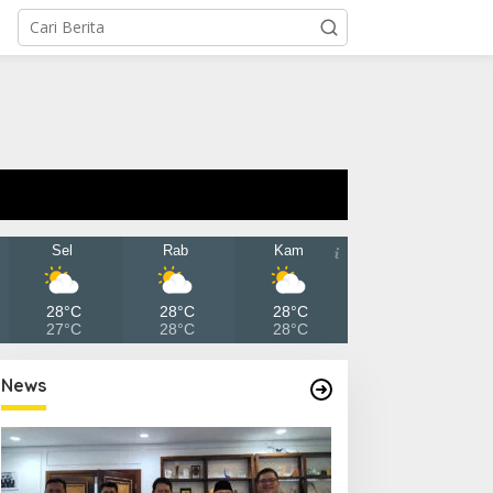
Sel
Rab
Kam
28°C
28°C
28°C
27°C
28°C
28°C
News