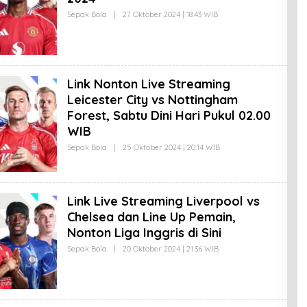
Sepak Bola
|
27 Oktober 2024 | 18:43 WIB
O
L
E
H
E
D
I
Link Nonton Live Streaming
T
O
Leicester City vs Nottingham
R
I
Forest, Sabtu Dini Hari Pukul 02.00
M
WIB
P
R
Sepak Bola
|
25 Oktober 2024 | 20:14 WIB
O
E
L
S
E
I
H
F
E
1
D
Link Live Streaming Liverpool vs
I
Chelsea dan Line Up Pemain,
T
O
Nonton Liga Inggris di Sini
R
I
Sepak Bola
|
20 Oktober 2024 | 21:36 WIB
O
M
L
P
E
R
H
E
E
S
D
I
I