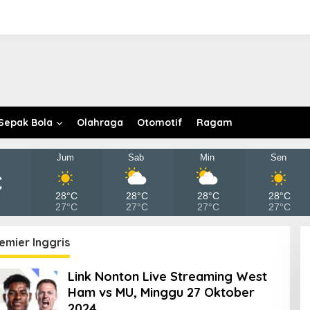
Sepak Bola
Olahraga
Otomotif
Ragam
Jum
Sab
Min
Sen
C
28°C
28°C
28°C
28°C
27°C
27°C
27°C
27°C
emier Inggris
Link Nonton Live Streaming West
Ham vs MU, Minggu 27 Oktober
2024