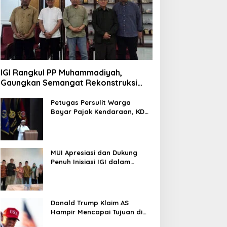
IGI Rangkul PP Muhammadiyah,
Gaungkan Semangat Rekonstruksi
Gaza
Petugas Persulit Warga
Bayar Pajak Kendaraan, KDM
Nonaktifkan Kepala Samsat
Soetta
MUI Apresiasi dan Dukung
Penuh Inisiasi IGI dalam
Rekonstruksi Gaza Palestina
Donald Trump Klaim AS
Hampir Mencapai Tujuan di
Iran, Pertimbangkan Kurangi