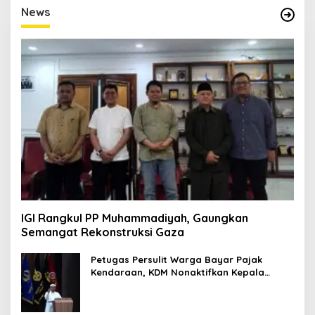
E
News
D
I
T
O
R
I
M
P
R
E
S
I
F
1
IGI Rangkul PP Muhammadiyah, Gaungkan
Semangat Rekonstruksi Gaza
Petugas Persulit Warga Bayar Pajak
Kendaraan, KDM Nonaktifkan Kepala
Samsat Soetta