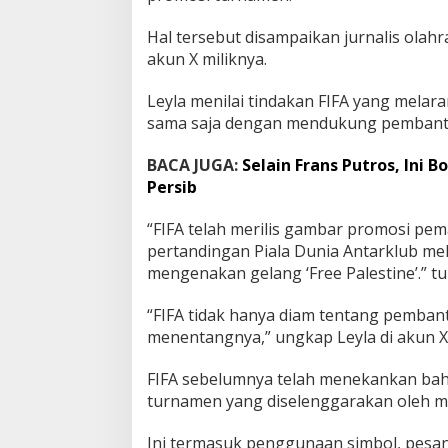
k
e
Hal tersebut disampaikan jurnalis olahr
c
akun X miliknya.
a
m
Leyla menilai tindakan FIFA yang mela
J
sama saja dengan mendukung pembantai
u
r
n
BACA JUGA:
Selain Frans Putros, Ini
a
Persib
l
i
“FIFA telah merilis gambar promosi pem
s
pertandingan Piala Dunia Antarklub mel
I
n
mengenakan gelang ‘Free Palestine’.” tu
g
g
“FIFA tidak hanya diam tentang pemba
r
menentangnya,” ungkap Leyla di akun X 
i
s
FIFA sebelumnya telah menekankan bah
turnamen yang diselenggarakan oleh m
Ini termasuk penggunaan simbol, pesan,