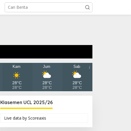
Kam
Jum
Sab
28°C
28°C
28°C
28°C
28°C
28°C
Klasemen UCL 2025/26
Live data by
Scoreaxis