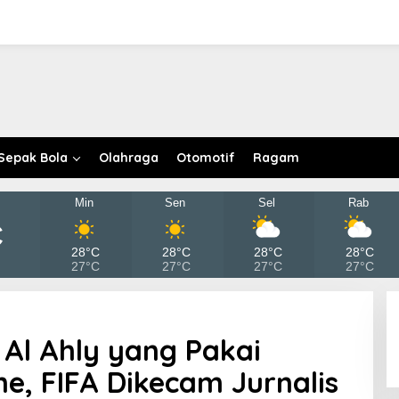
Sepak Bola
Olahraga
Otomotif
Ragam
Min
Sen
Sel
Rab
C
28°C
28°C
28°C
28°C
27°C
27°C
27°C
27°C
Al Ahly yang Pakai
ne, FIFA Dikecam Jurnalis