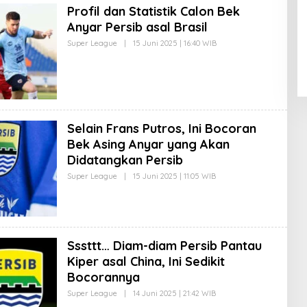
Profil dan Statistik Calon Bek
T
O
Anyar Persib asal Brasil
R
I
Super League
|
15 Juni 2025 | 16:40 WIB
O
M
L
P
E
R
H
E
E
S
D
I
I
F
T
1
O
Selain Frans Putros, Ini Bocoran
R
I
Bek Asing Anyar yang Akan
M
Didatangkan Persib
P
R
Super League
|
15 Juni 2025 | 11:05 WIB
O
E
L
S
E
I
H
F
E
1
D
I
Sssttt… Diam-diam Persib Pantau
T
O
Kiper asal China, Ini Sedikit
R
I
Bocorannya
M
P
Super League
|
14 Juni 2025 | 21:42 WIB
O
R
L