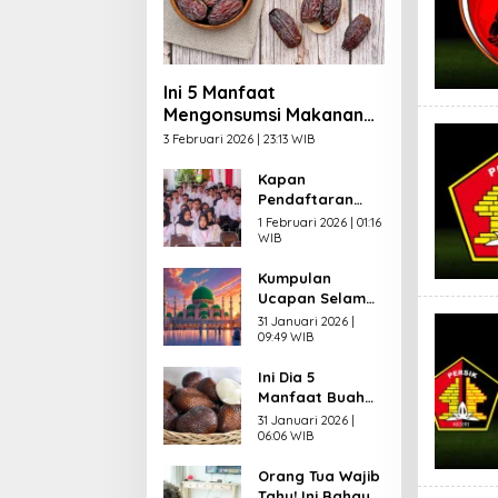
Ini 5 Manfaat
Mengonsumsi Makanan
Manis saat Berbuka
3 Februari 2026 | 23:13 WIB
Puasa
Kapan
Pendaftaran
CPNS 2026
1 Februari 2026 | 01:16
Dibuka? Ini
WIB
Syarat yang
Kumpulan
Wajib Dipenuhi
Ucapan Selamat
Pelamar
Menunaikan
31 Januari 2026 |
Puasa
09:49 WIB
Ramadhan 2026
Ini Dia 5
dalam Bahasa
Manfaat Buah
Indonesia,
Salak untuk
Inggris dan Arab
31 Januari 2026 |
Kesehatan,
06:06 WIB
Salah Satunya
Orang Tua Wajib
bagi Jantung
Tahu! Ini Bahaya