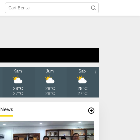
Kam
Jum
Sab
28°C
28°C
28°C
27°C
28°C
27°C
News