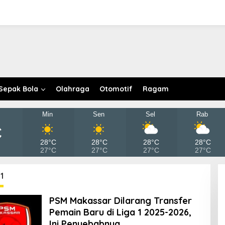
Sepak Bola
Olahraga
Otomotif
Ragam
Min
Sen
Sel
Rab
C
28°C
28°C
28°C
28°C
27°C
27°C
27°C
27°C
 1
PSM Makassar Dilarang Transfer
Pemain Baru di Liga 1 2025-2026,
Ini Penyebabnya