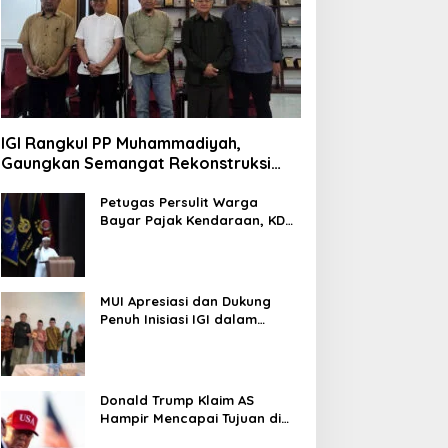
IGI Rangkul PP Muhammadiyah,
Gaungkan Semangat Rekonstruksi
Gaza
Petugas Persulit Warga
Bayar Pajak Kendaraan, KDM
Nonaktifkan Kepala Samsat
Soetta
MUI Apresiasi dan Dukung
Penuh Inisiasi IGI dalam
Rekonstruksi Gaza Palestina
Donald Trump Klaim AS
Hampir Mencapai Tujuan di
Iran, Pertimbangkan Kurangi