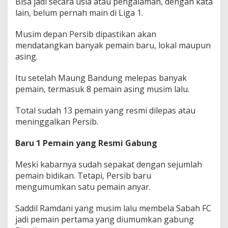
Bisa jadi secara usia atau pengalaman, dengan kata
r
lain, belum pernah main di Liga 1.
a
n
n
Musim depan Persib dipastikan akan
y
mendatangkan banyak pemain baru, lokal maupun
a
asing.
Itu setelah Maung Bandung melepas banyak
pemain, termasuk 8 pemain asing musim lalu.
Total sudah 13 pemain yang resmi dilepas atau
meninggalkan Persib.
Baru 1 Pemain yang Resmi Gabung
Meski kabarnya sudah sepakat dengan sejumlah
pemain bidikan. Tetapi, Persib baru
mengumumkan satu pemain anyar.
Saddil Ramdani yang musim lalu membela Sabah FC
jadi pemain pertama yang diumumkan gabung