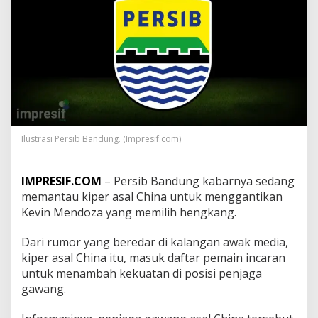
D
i
a
m
-
d
i
a
m
P
e
Ilustrasi Persib Bandung. (Impresif.com)
r
s
i
IMPRESIF.COM
– Persib Bandung kabarnya sedang
b
memantau kiper asal China untuk menggantikan
P
a
Kevin Mendoza yang memilih hengkang.
n
t
Dari rumor yang beredar di kalangan awak media,
a
kiper asal China itu, masuk daftar pemain incaran
u
untuk menambah kekuatan di posisi penjaga
K
i
gawang.
p
e