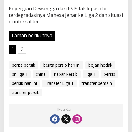
Kepergian Dewangga dari PSIS tak lepas dari
terdegradasinya Mahesa Jenar ke Liga 2 dan situasi
di internal tim.
Laman berikutnya
1
2
berita persib
berita persib hari ini
bojan hodak
bri liga 1
china
Kabar Persib
liga 1
persib
persib hari ini
Transfer Liga 1
transfer pemain
transfer persib
Ikuti Kami