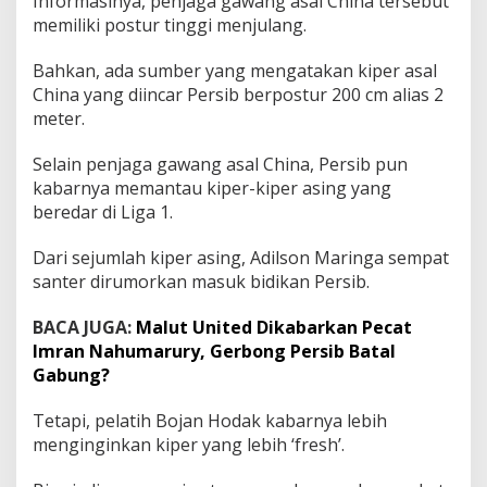
Informasinya, penjaga gawang asal China tersebut
r
memiliki postur tinggi menjulang.
a
s
a
Bahkan, ada sumber yang mengatakan kiper asal
l
China yang diincar Persib berpostur 200 cm alias 2
C
meter.
h
i
Selain penjaga gawang asal China, Persib pun
n
a
kabarnya memantau kiper-kiper asing yang
,
beredar di Liga 1.
I
n
Dari sejumlah kiper asing, Adilson Maringa sempat
i
santer dirumorkan masuk bidikan Persib.
S
e
d
BACA JUGA:
Malut United Dikabarkan Pecat
i
Imran Nahumarury, Gerbong Persib Batal
k
Gabung?
i
t
Tetapi, pelatih Bojan Hodak kabarnya lebih
B
o
menginginkan kiper yang lebih ‘fresh’.
c
o