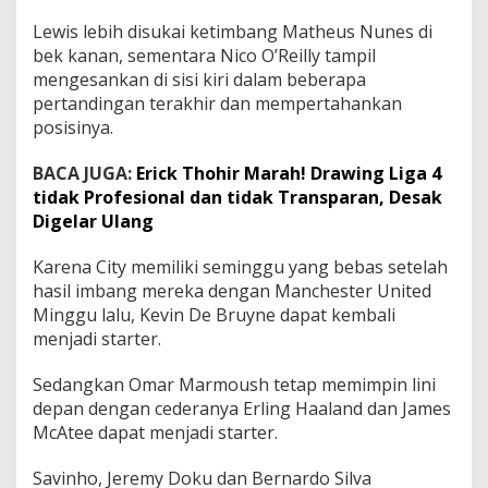
B
Lewis lebih disukai ketimbang Matheus Nunes di
e
r
bek kanan, sementara Nico O’Reilly tampil
l
mengesankan di sisi kiri dalam beberapa
a
pertandingan terakhir dan mempertahankan
n
posisinya.
g
s
u
BACA JUGA:
Erick Thohir Marah! Drawing Liga 4
n
tidak Profesional dan tidak Transparan, Desak
g
Digelar Ulang
,
S
Karena City memiliki seminggu yang bebas setelah
a
b
hasil imbang mereka dengan Manchester United
t
Minggu lalu, Kevin De Bruyne dapat kembali
u
menjadi starter.
1
2
Sedangkan Omar Marmoush tetap memimpin lini
A
p
depan dengan cederanya Erling Haaland dan James
r
McAtee dapat menjadi starter.
i
l
Savinho, Jeremy Doku dan Bernardo Silva
2