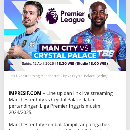
t
r
e
a
m
i
n
g
M
a
n
c
h
e
s
Link Live Streaming Manchester City vs Crystal Palace. (Vidio)
t
e
r
IMPRESIF.COM
– Line up dan link live streaming
C
Manchester City vs Crystal Palace dalam
i
pertandingan Liga Premier Inggris musim
t
y
2024/2025.
v
s
Manchester City kembali tampil tanpa tiga bek
C