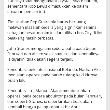
kuncinya saat menghadapi Crystal Palace hari ini,
r
sementara Rico Lewis dimasukkan ke dalam
y
s
susunan pemain inti.
t
a
Tim asuhan Pep Guardiola harus berjuang
l
melawan masalah cedera yang signifikan selama
P
sebagian besar musim ini dan pilihan bos City di lini
a
l
belakang masih terbatas.
a
c
John Stones mengalami cedera paha pada bulan
e
Februari dan absen sejak saat itu, dan kembalinya
s
ia diyakini tidak akan segera terjadi.
a
a
t
Sementara bek internasional Belanda, Nathan Ake
I
menjalani operasi pada patah tulang kaki kirinya
n
bulan lalu.
i
S
Sementara itu, Manuel Akanji membutuhkan
e
d
operasi pada cedera abduktor pada bulan Februari,
a
dan seperti Stones, ia diperkirakan tidak akan
n
kembali hingga paling cepat akhir April.
g