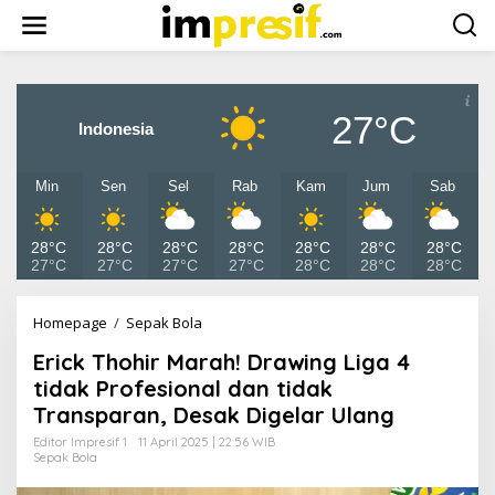
L
e
w
a
t
i
27°C
k
Indonesia
e
k
o
Min
Sen
Sel
Rab
Kam
Jum
Sab
n
t
e
28°C
28°C
28°C
28°C
28°C
28°C
28°C
27°C
27°C
27°C
27°C
28°C
28°C
28°C
n
Homepage
/
Sepak Bola
E
r
Erick Thohir Marah! Drawing Liga 4
i
c
tidak Profesional dan tidak
k
Transparan, Desak Digelar Ulang
T
h
Editor Impresif 1
11 April 2025 | 22:56 WIB
Sepak Bola
o
h