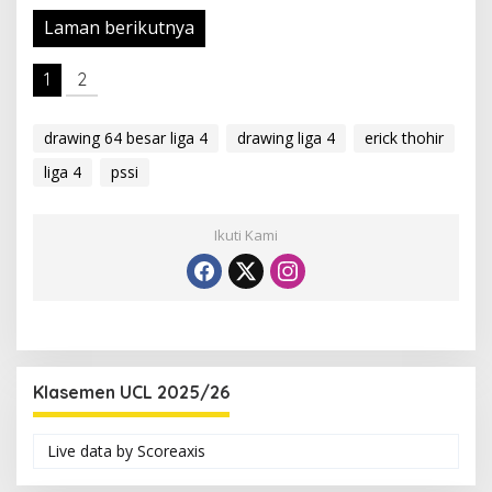
Laman berikutnya
1
2
drawing 64 besar liga 4
drawing liga 4
erick thohir
liga 4
pssi
Ikuti Kami
Klasemen UCL 2025/26
Live data by
Scoreaxis