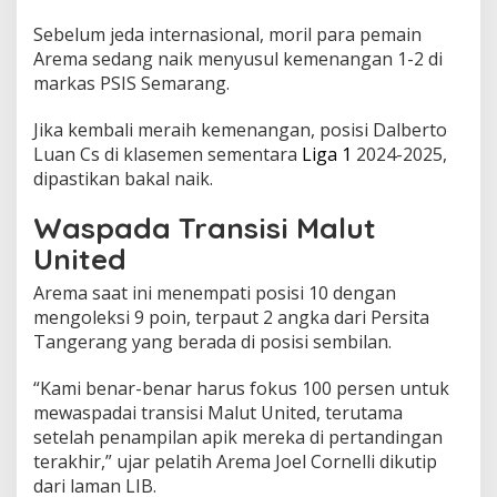
d
,
Sebelum jeda internasional, moril para pemain
T
Arema sedang naik menyusul kemenangan 1-2 di
a
markas PSIS Semarang.
y
a
Jika kembali meraih kemenangan, posisi Dalberto
n
g
Luan Cs di klasemen sementara
Liga 1
2024-2025,
S
dipastikan bakal naik.
a
b
Waspada Transisi Malut
t
u
United
S
o
Arema saat ini menempati posisi 10 dengan
r
mengoleksi 9 poin, terpaut 2 angka dari Persita
e
Tangerang yang berada di posisi sembilan.
I
n
“Kami benar-benar harus fokus 100 persen untuk
i
mewaspadai transisi Malut United, terutama
setelah penampilan apik mereka di pertandingan
terakhir,” ujar pelatih Arema Joel Cornelli dikutip
dari laman LIB.