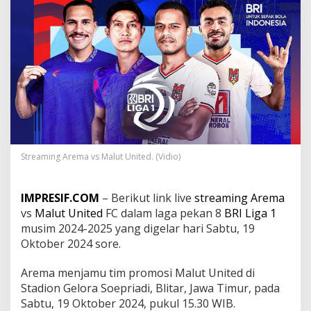
t
r
e
a
m
i
n
g
A
r
e
m
a
Streaming Arema vs Malut United. (Vidio)
v
s
M
IMPRESIF.COM
– Berikut link live
streaming
Arema
a
vs
Malut United
FC dalam laga pekan 8
BRI Liga 1
l
musim 2024-2025 yang digelar hari Sabtu, 19
u
t
Oktober 2024 sore.
U
n
Arema menjamu tim promosi Malut United di
i
Stadion Gelora Soepriadi, Blitar, Jawa Timur, pada
t
Sabtu, 19 Oktober 2024, pukul 15.30 WIB.
e