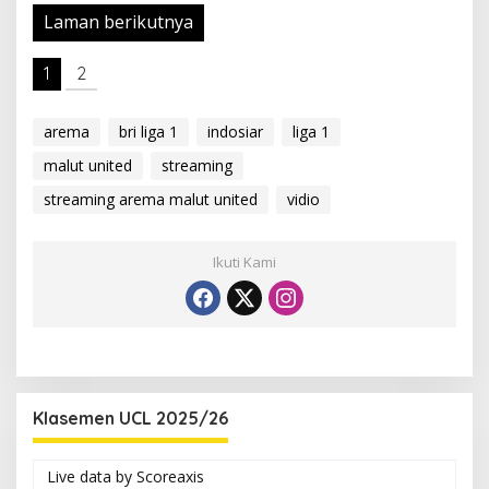
Laman berikutnya
1
2
arema
bri liga 1
indosiar
liga 1
malut united
streaming
streaming arema malut united
vidio
Ikuti Kami
Klasemen UCL 2025/26
Live data by
Scoreaxis