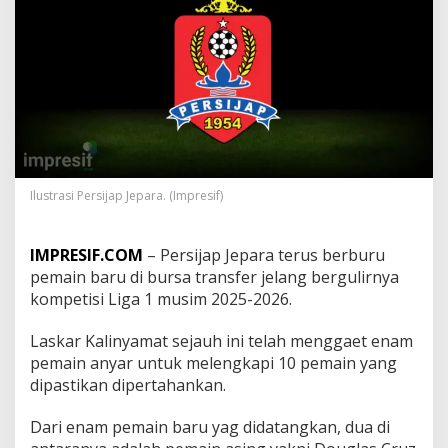
n
s
f
e
r
P
e
r
s
i
j
Ilustrasi Persijap Jepara. (Impresif)
a
p
J
IMPRESIF.COM
– Persijap Jepara terus berburu
e
pemain baru di bursa transfer jelang bergulirnya
p
a
kompetisi Liga 1 musim 2025-2026.
r
a
Laskar Kalinyamat sejauh ini telah menggaet enam
,
pemain anyar untuk melengkapi 10 pemain yang
B
dipastikan dipertahankan.
a
k
a
Dari enam pemain baru yag didatangkan, dua di
l