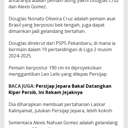
antaranya adalah pemain asing yakni Douglas Cruz
D
dan Alexis Gomez.
a
t
a
Douglas Nonato Oliveira Cruz adalah pemain asal
n
Brasil yang berposisi bek tengah, juga dapat
g
dimainkan jadi gelandang bertahan.
k
a
Douglas direkrut dari PSPS Pekanbaru, di mana ia
n
5
bermain dalam 19 pertandingan di Liga 2 musim
P
2024-2025.
e
m
Pemain berpostur 190 cm ini diproyeksikan
a
menggantikan Leo Lelis yang dilepas Persijap.
i
n
A
BACA JUGA:
Persijap Jepara Bakal Datangkan
s
Kiper Persib, Ini Rekam Jejaknya
i
n
Dia diharapkan membuat pertahanan Laskar
g
Kalinyamat, julukan Persijap Jepara, lebih kokoh.
B
a
r
Sementara Alexis Nahuel Gomez adalah gelandang
u