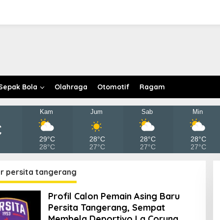
Sepak Bola
Olahraga
Otomotif
Ragam
Kam
Jum
Sab
Min
C
29°C
28°C
28°C
28°C
28°C
27°C
27°C
27°C
r persita tangerang
Profil Calon Pemain Asing Baru
Persita Tangerang, Sempat
Membela Deportivo La Coruna