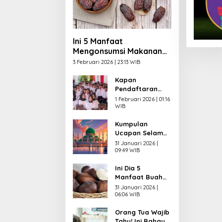
Ini 5 Manfaat
Mengonsumsi Makanan
Manis saat Berbuka
3 Februari 2026 | 23:13 WIB
Puasa
Kapan
Pendaftaran
CPNS 2026
1 Februari 2026 | 01:16
Dibuka? Ini
WIB
Syarat yang
Kumpulan
Wajib Dipenuhi
Ucapan Selamat
Pelamar
Menunaikan
31 Januari 2026 |
Puasa
09:49 WIB
Ramadhan 2026
Ini Dia 5
dalam Bahasa
Manfaat Buah
Indonesia,
Salak untuk
Inggris dan Arab
31 Januari 2026 |
Kesehatan,
06:06 WIB
Salah Satunya
Orang Tua Wajib
bagi Jantung
Tahu! Ini Bahaya