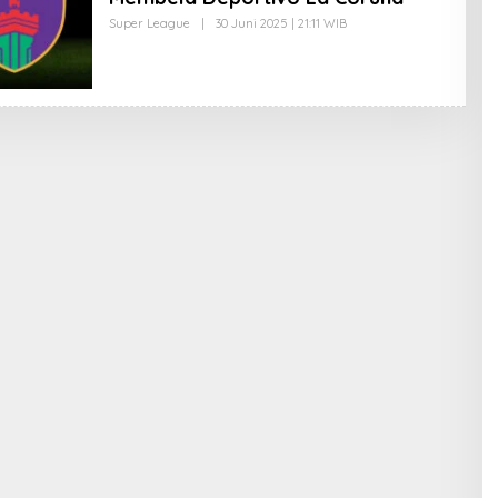
Super League
|
30 Juni 2025 | 21:11 WIB
O
L
E
H
E
D
I
T
O
R
I
M
P
R
E
S
I
F
1