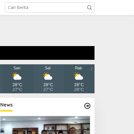
Sen
Sel
Rab
28°C
28°C
28°C
27°C
27°C
28°C
News