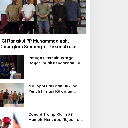
IGI Rangkul PP Muhammadiyah,
Gaungkan Semangat Rekonstruksi
Gaza
Petugas Persulit Warga
Bayar Pajak Kendaraan, KDM
Nonaktifkan Kepala Samsat
Soetta
MUI Apresiasi dan Dukung
Penuh Inisiasi IGI dalam
Rekonstruksi Gaza Palestina
Donald Trump Klaim AS
Hampir Mencapai Tujuan di
Iran, Pertimbangkan Kurangi