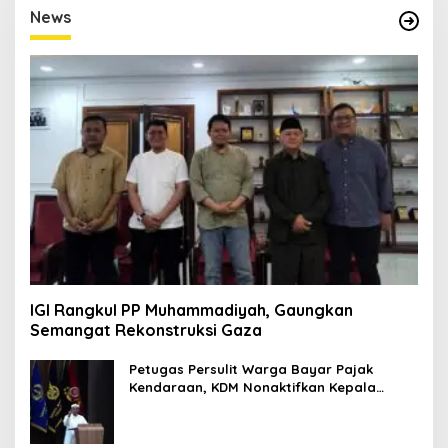
E
News
D
I
T
O
R
I
M
P
R
E
S
I
F
1
IGI Rangkul PP Muhammadiyah, Gaungkan
Semangat Rekonstruksi Gaza
Petugas Persulit Warga Bayar Pajak
Kendaraan, KDM Nonaktifkan Kepala
Samsat Soetta