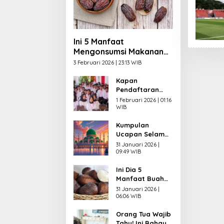
Ini 5 Manfaat
Mengonsumsi Makanan
Manis saat Berbuka
3 Februari 2026 | 23:13 WIB
Puasa
Kapan
Pendaftaran
CPNS 2026
1 Februari 2026 | 01:16
Dibuka? Ini
WIB
Syarat yang
Kumpulan
Wajib Dipenuhi
Ucapan Selamat
Pelamar
Menunaikan
31 Januari 2026 |
Puasa
09:49 WIB
Ramadhan 2026
Ini Dia 5
dalam Bahasa
Manfaat Buah
Indonesia,
Salak untuk
Inggris dan Arab
31 Januari 2026 |
Kesehatan,
06:06 WIB
Salah Satunya
Orang Tua Wajib
bagi Jantung
Tahu! Ini Bahaya