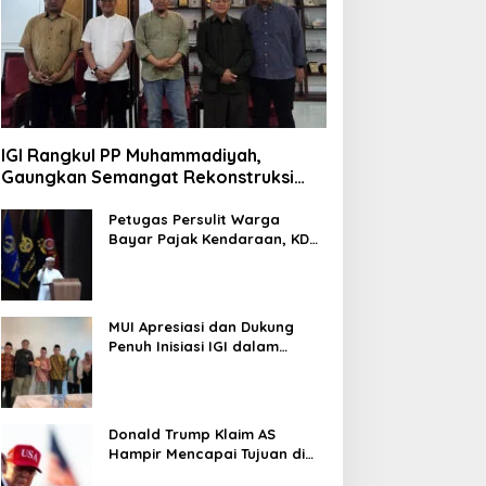
IGI Rangkul PP Muhammadiyah,
Gaungkan Semangat Rekonstruksi
Gaza
Petugas Persulit Warga
Bayar Pajak Kendaraan, KDM
Nonaktifkan Kepala Samsat
Soetta
MUI Apresiasi dan Dukung
Penuh Inisiasi IGI dalam
Rekonstruksi Gaza Palestina
Donald Trump Klaim AS
Hampir Mencapai Tujuan di
Iran, Pertimbangkan Kurangi