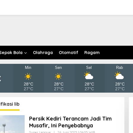
Sepak Bola
Olahraga
Otomotif
Ragam
Min
Sen
Sel
Rab
C
28°C
28°C
28°C
28°C
27°C
27°C
27°C
27°C
fikasi lib
Persik Kediri Terancam Jadi Tim
Musafir, Ini Penyebabnya
Super League
|
26 Juni 2025 | 06:05 WIB
O