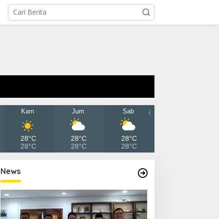
Kam
Jum
Sab
28°C
28°C
28°C
28°C
28°C
28°C
News