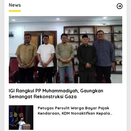
E
News
D
I
T
O
R
I
M
P
R
E
S
I
F
1
IGI Rangkul PP Muhammadiyah, Gaungkan
Semangat Rekonstruksi Gaza
Petugas Persulit Warga Bayar Pajak
Kendaraan, KDM Nonaktifkan Kepala
Samsat Soetta