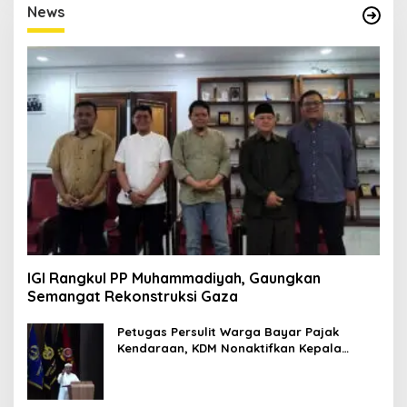
D
News
I
T
O
R
I
M
P
R
E
S
I
F
1
IGI Rangkul PP Muhammadiyah, Gaungkan
Semangat Rekonstruksi Gaza
Petugas Persulit Warga Bayar Pajak
Kendaraan, KDM Nonaktifkan Kepala
Samsat Soetta