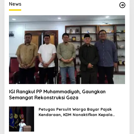
D
News
I
T
O
R
I
M
P
R
E
S
I
F
1
IGI Rangkul PP Muhammadiyah, Gaungkan
Semangat Rekonstruksi Gaza
Petugas Persulit Warga Bayar Pajak
Kendaraan, KDM Nonaktifkan Kepala
Samsat Soetta