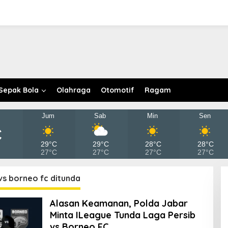
Sepak Bola
Olahraga
Otomotif
Ragam
Jum
Sab
Min
Sen
C
29°C
29°C
28°C
28°C
27°C
27°C
27°C
27°C
vs borneo fc ditunda
Alasan Keamanan, Polda Jabar
Minta ILeague Tunda Laga Persib
vs Borneo FC