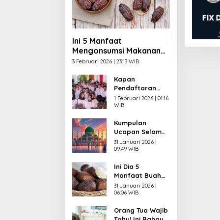
Ini 5 Manfaat
Mengonsumsi Makanan
Manis saat Berbuka
3 Februari 2026 | 23:13 WIB
Puasa
Kapan
Pendaftaran
CPNS 2026
1 Februari 2026 | 01:16
Dibuka? Ini
WIB
Syarat yang
Kumpulan
Wajib Dipenuhi
Ucapan Selamat
Pelamar
Menunaikan
31 Januari 2026 |
Puasa
09:49 WIB
Ramadhan 2026
Ini Dia 5
dalam Bahasa
Manfaat Buah
Indonesia,
Salak untuk
Inggris dan Arab
31 Januari 2026 |
Kesehatan,
06:06 WIB
Salah Satunya
Orang Tua Wajib
bagi Jantung
Tahu! Ini Bahaya