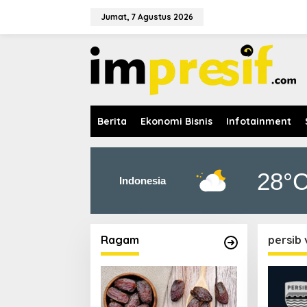
L
e
Jumat, 7 Agustus 2026
w
a
t
i
k
e
k
o
Berita
Ekonomi Bisnis
Infotainment
n
t
e
n
28°
Indonesia
Ragam
persib 