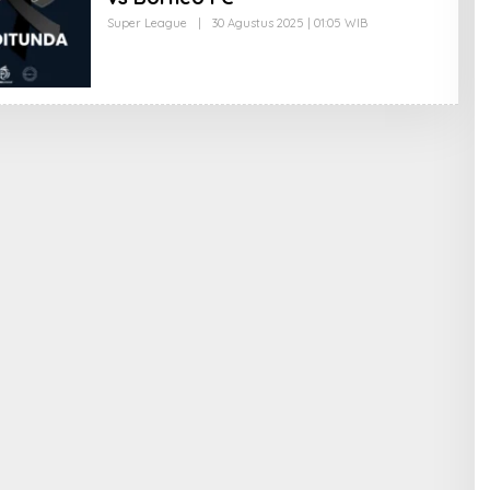
Super League
|
30 Agustus 2025 | 01:05 WIB
O
L
E
H
E
D
I
T
O
R
I
M
P
R
E
S
I
F
1