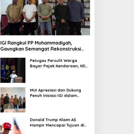
IGI Rangkul PP Muhammadiyah,
Gaungkan Semangat Rekonstruksi
Gaza
Petugas Persulit Warga
Bayar Pajak Kendaraan, KDM
Nonaktifkan Kepala Samsat
Soetta
MUI Apresiasi dan Dukung
Penuh Inisiasi IGI dalam
Rekonstruksi Gaza Palestina
Donald Trump Klaim AS
Hampir Mencapai Tujuan di
Iran, Pertimbangkan Kurangi