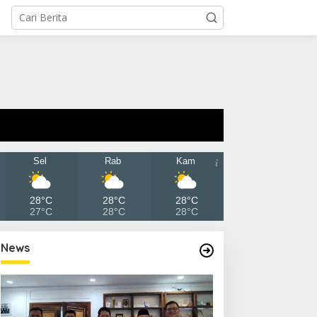
Sel
Rab
Kam
28°C
28°C
28°C
27°C
28°C
28°C
News