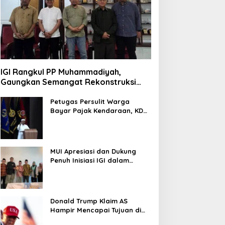
IGI Rangkul PP Muhammadiyah,
Gaungkan Semangat Rekonstruksi
Gaza
Petugas Persulit Warga
Bayar Pajak Kendaraan, KDM
Nonaktifkan Kepala Samsat
Soetta
MUI Apresiasi dan Dukung
Penuh Inisiasi IGI dalam
Rekonstruksi Gaza Palestina
Donald Trump Klaim AS
Hampir Mencapai Tujuan di
Iran, Pertimbangkan Kurangi