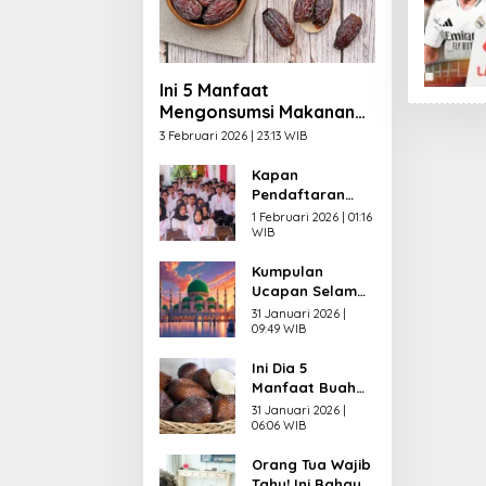
Ini 5 Manfaat
Mengonsumsi Makanan
Manis saat Berbuka
3 Februari 2026 | 23:13 WIB
Puasa
Kapan
Pendaftaran
CPNS 2026
1 Februari 2026 | 01:16
Dibuka? Ini
WIB
Syarat yang
Kumpulan
Wajib Dipenuhi
Ucapan Selamat
Pelamar
Menunaikan
31 Januari 2026 |
Puasa
09:49 WIB
Ramadhan 2026
Ini Dia 5
dalam Bahasa
Manfaat Buah
Indonesia,
Salak untuk
Inggris dan Arab
31 Januari 2026 |
Kesehatan,
06:06 WIB
Salah Satunya
Orang Tua Wajib
bagi Jantung
Tahu! Ini Bahaya