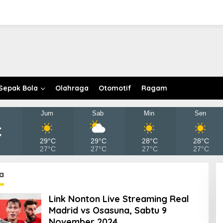
Sepak Bola
Olahraga
Otomotif
Ragam
Jum
Sab
Min
Sen
C
29°C
29°C
28°C
28°C
27°C
27°C
27°C
27°C
a
Link Nonton Live Streaming Real
Madrid vs Osasuna, Sabtu 9
November 2024