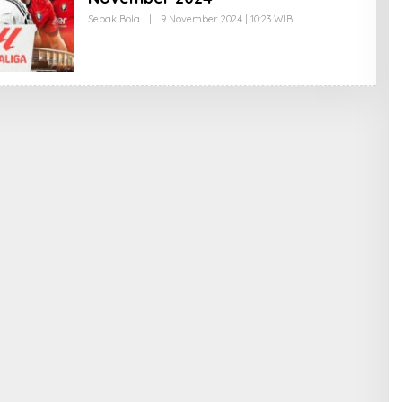
Sepak Bola
|
9 November 2024 | 10:23 WIB
O
L
E
H
E
D
I
T
O
R
I
M
P
R
E
S
I
F
1