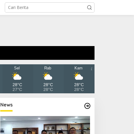
Sel
Rab
Kam
28°C
28°C
28°C
27°C
28°C
28°C
News