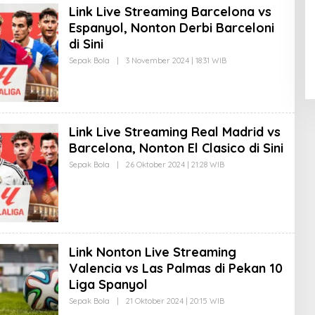
Link Live Streaming Barcelona vs
T
O
Espanyol, Nonton Derbi Barceloni
R
I
di Sini
M
P
Sepak Bola
|
3 November 2024 | 18:31 WIB
O
R
L
E
E
S
H
I
E
F
D
1
I
Link Live Streaming Real Madrid vs
T
O
Barcelona, Nonton El Clasico di Sini
R
I
Sepak Bola
|
26 Oktober 2024 | 21:28 WIB
O
M
L
P
E
R
H
E
E
S
D
I
I
F
T
1
O
Link Nonton Live Streaming
R
I
Valencia vs Las Palmas di Pekan 10
M
Liga Spanyol
P
R
Sepak Bola
|
21 Oktober 2024 | 20:15 WIB
O
E
L
S