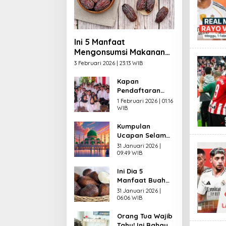
Ini 5 Manfaat
Mengonsumsi Makanan
Manis saat Berbuka
3 Februari 2026 | 23:13 WIB
Puasa
Kapan
Pendaftaran
CPNS 2026
1 Februari 2026 | 01:16
Dibuka? Ini
WIB
Syarat yang
Kumpulan
Wajib Dipenuhi
Ucapan Selamat
Pelamar
Menunaikan
31 Januari 2026 |
Puasa
09:49 WIB
Ramadhan 2026
Ini Dia 5
dalam Bahasa
Manfaat Buah
Indonesia,
Salak untuk
Inggris dan Arab
31 Januari 2026 |
Kesehatan,
06:06 WIB
Salah Satunya
Orang Tua Wajib
bagi Jantung
Tahu! Ini Bahaya