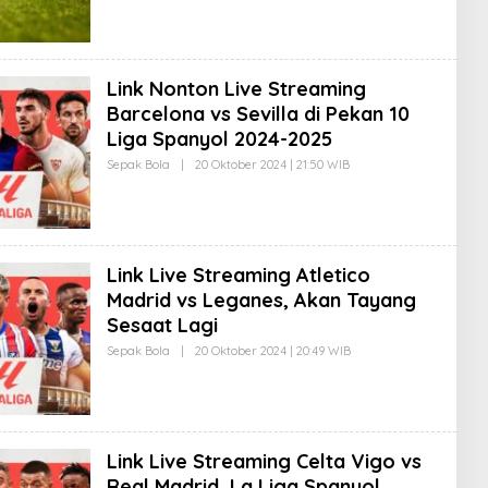
E
I
H
F
E
1
D
I
Link Nonton Live Streaming
T
O
Barcelona vs Sevilla di Pekan 10
R
I
Liga Spanyol 2024-2025
M
P
Sepak Bola
|
20 Oktober 2024 | 21:50 WIB
O
R
L
E
E
S
H
I
E
F
D
1
I
Link Live Streaming Atletico
T
O
Madrid vs Leganes, Akan Tayang
R
I
Sesaat Lagi
M
P
Sepak Bola
|
20 Oktober 2024 | 20:49 WIB
O
R
L
E
E
S
H
I
E
F
D
1
I
Link Live Streaming Celta Vigo vs
T
O
Real Madrid, La Liga Spanyol