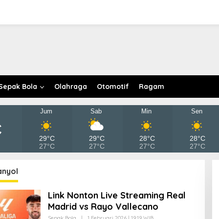
Sepak Bola
Olahraga
Otomotif
Ragam
Jum
Sab
Min
Sen
C
29°C
29°C
28°C
28°C
27°C
27°C
27°C
27°C
anyol
Link Nonton Live Streaming Real
Madrid vs Rayo Vallecano
Sepak Bola
|
1 Februari 2026 | 19:19 WIB
O