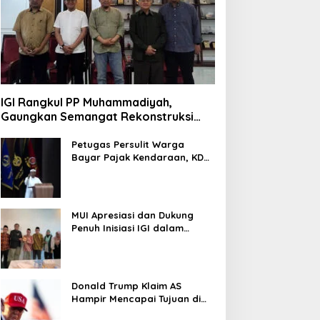
IGI Rangkul PP Muhammadiyah,
Gaungkan Semangat Rekonstruksi
Gaza
Petugas Persulit Warga
Bayar Pajak Kendaraan, KDM
Nonaktifkan Kepala Samsat
Soetta
MUI Apresiasi dan Dukung
Penuh Inisiasi IGI dalam
Rekonstruksi Gaza Palestina
Donald Trump Klaim AS
Hampir Mencapai Tujuan di
Iran, Pertimbangkan Kurangi