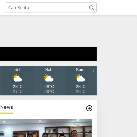
Sel
Rab
Kam
28°C
28°C
28°C
27°C
28°C
28°C
News