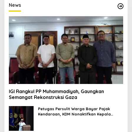
E
News
D
I
T
O
R
I
M
P
R
E
S
I
F
1
IGI Rangkul PP Muhammadiyah, Gaungkan
Semangat Rekonstruksi Gaza
Petugas Persulit Warga Bayar Pajak
Kendaraan, KDM Nonaktifkan Kepala
Samsat Soetta