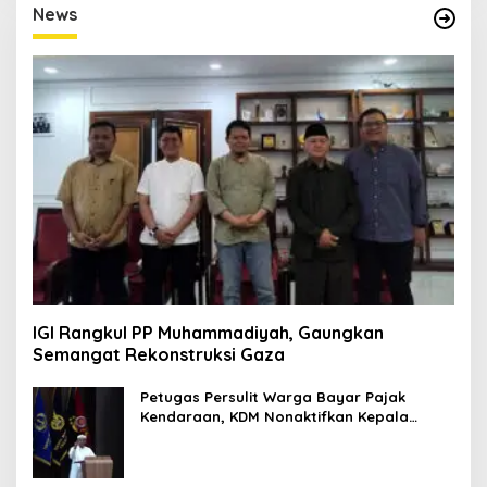
M
News
P
R
E
S
I
F
IGI Rangkul PP Muhammadiyah, Gaungkan
Semangat Rekonstruksi Gaza
Petugas Persulit Warga Bayar Pajak
Kendaraan, KDM Nonaktifkan Kepala
Samsat Soetta