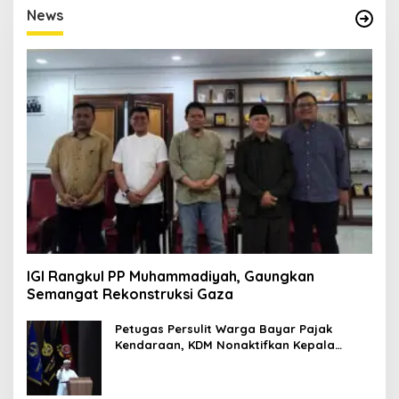
E
News
D
I
T
O
R
I
M
P
R
E
S
I
F
1
IGI Rangkul PP Muhammadiyah, Gaungkan
Semangat Rekonstruksi Gaza
Petugas Persulit Warga Bayar Pajak
Kendaraan, KDM Nonaktifkan Kepala
Samsat Soetta