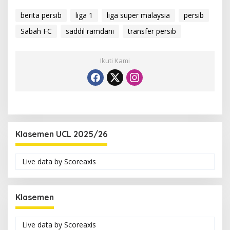
berita persib
liga 1
liga super malaysia
persib
Sabah FC
saddil ramdani
transfer persib
Ikuti Kami
Klasemen UCL 2025/26
Live data by
Scoreaxis
Klasemen
Live data by
Scoreaxis