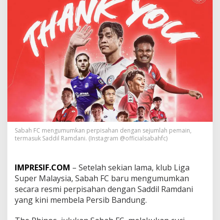
t
i
n
g
g
a
l
k
a
n
S
a
d
d
i
Sabah FC mengumumkan perpisahan dengan sejumlah pemain,
l
termasuk Saddil Ramdani. (Instagram @officialsabahfc)
R
a
m
IMPRESIF.COM
– Setelah sekian lama, klub Liga
d
Super Malaysia, Sabah FC baru mengumumkan
a
secara resmi perpisahan dengan Saddil Ramdani
n
i
yang kini membela Persib Bandung.
k
e