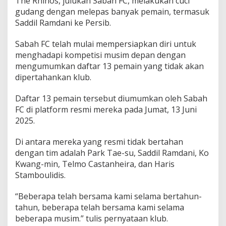
The Rhinos, julukan Sabah FC, melakukan cuci
P
gudang dengan melepas banyak pemain, termasuk
e
Saddil Ramdani ke Persib.
r
s
i
Sabah FC telah mulai mempersiapkan diri untuk
b
menghadapi kompetisi musim depan dengan
,
mengumumkan daftar 13 pemain yang tidak akan
S
dipertahankan klub.
a
b
a
Daftar 13 pemain tersebut diumumkan oleh Sabah
h
FC di platform resmi mereka pada Jumat, 13 Juni
F
2025.
C
C
u
Di antara mereka yang resmi tidak bertahan
c
dengan tim adalah Park Tae-su, Saddil Ramdani, Ko
i
Kwang-min, Telmo Castanheira, dan Haris
G
Stamboulidis.
u
d
a
“Beberapa telah bersama kami selama bertahun-
n
tahun, beberapa telah bersama kami selama
g
beberapa musim.” tulis pernyataan klub.