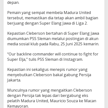
depan.
r
n
y
Pemain yang sempat membela Madura United
a
tersebut, memastikan dia tetap akan ambil bagian
T
berjuang dengan Super Elang Jawa di Liga 2.
e
r
j
Kepastian Cleberson bertahan di Super Elang Jawa
a
diumumkan PSS Sleman melalui postingan di akun
w
media sosial klub pada Rabu, 25 Juni 2025 kemarin.
a
b
“Our backline commander will continue to fight for
Super Elja,” tulis PSS Sleman di Instagram.
Kepastian ini sekaligus menepis rumor yang
menyebutkan Cleberson bakal gabung Persija
Jakarta.
Munculnya rumor yang mengaitkan Cleberson
dengan Persija tak lepas dari bergabung eks
pelatih Madura United, Mauricio Souza ke Macan
Kemayoran.