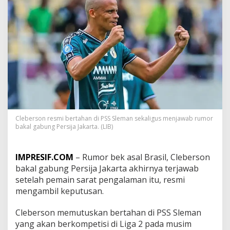
e
r
s
o
n
k
e
P
e
r
s
i
j
Cleberson resmi bertahan di PSS Sleman sekaligus menjawab rumor
a
bakal gabung Persija Jakarta. (LIB)
J
a
k
IMPRESIF.COM
– Rumor bek asal Brasil, Cleberson
a
bakal gabung Persija Jakarta akhirnya terjawab
r
setelah pemain sarat pengalaman itu, resmi
t
a
mengambil keputusan.
A
k
Cleberson memutuskan bertahan di PSS Sleman
h
yang akan berkompetisi di Liga 2 pada musim
i