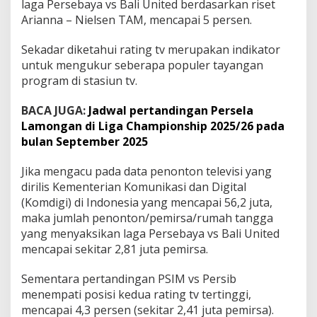
laga Persebaya vs Bali United berdasarkan riset
n
g
Arianna – Nielsen TAM, mencapai 5 persen.
g
i
Sekadar diketahui rating tv merupakan indikator
d
untuk mengukur seberapa populer tayangan
i
program di stasiun tv.
P
e
k
BACA JUGA:
Jadwal pertandingan Persela
a
Lamongan di Liga Championship 2025/26 pada
n
bulan September 2025
K
e
Jika mengacu pada data penonton televisi yang
-
3
dirilis Kementerian Komunikasi dan Digital
S
(Komdigi) di Indonesia yang mencapai 56,2 juta,
u
maka jumlah penonton/pemirsa/rumah tangga
p
yang menyaksikan laga Persebaya vs Bali United
e
r
mencapai sekitar 2,81 juta pemirsa.
L
e
Sementara pertandingan PSIM vs Persib
a
menempati posisi kedua rating tv tertinggi,
g
mencapai 4,3 persen (sekitar 2,41 juta pemirsa).
u