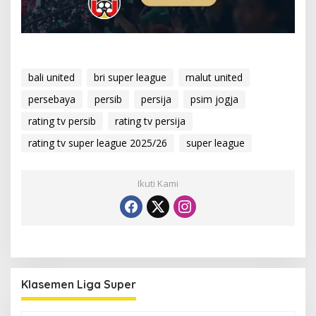
bali united
bri super league
malut united
persebaya
persib
persija
psim jogja
rating tv persib
rating tv persija
rating tv super league 2025/26
super league
Ikuti Kami
Klasemen Liga Super