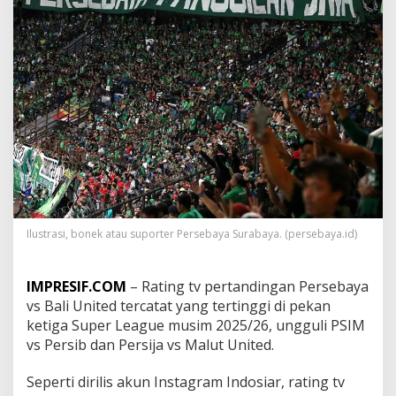
e
r
s
e
b
a
y
a
v
s
B
a
l
i
U
Ilustrasi, bonek atau suporter Persebaya Surabaya. (persebaya.id)
n
i
t
IMPRESIF.COM
– Rating tv pertandingan Persebaya
e
vs Bali United tercatat yang tertinggi di pekan
d
T
ketiga Super League musim 2025/26, ungguli PSIM
e
vs Persib dan Persija vs Malut United.
r
t
Seperti dirilis akun Instagram Indosiar, rating tv
i