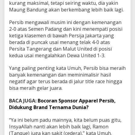
kurang maksimal, tetapi seiring waktu, dia yakin
H
a
Maung Bandung akan berkembang lebih baik lagi.
j
i
Persib mengawali musim ini dengan kemenangan
U
2-0 atas Semen Padang dan kini menempati posisi
m
ketiga klasemen di bawah Persija Jakarta yang
u
h
berada di puncak usai menang telak 4-0 atas
Y
Persita Tangerang dan Malut United di posisi
a
kedua usai mengalahkan Dewa United 1-3.
k
i
Yang paling penting kata Umuh, Persib bisa meraih
n
P
banyak kemenangan dan meminimalisir hasil
e
negatif agar terus berada di jalur title race hingga
r
bisa meraih gelar juara.
s
i
BACA JUGA:
Bocoran Sponsor Apparel Persib,
b
J
Didukung Brand Ternama Dunia?
u
a
“Ya ini belum padu mainnya, kita belum puas gitu,
r
InsyaAllah nanti akan lebih baik lagi, Ramon
a
(Tanque) juga kan sakit (cedera),” kata Umuh.
n