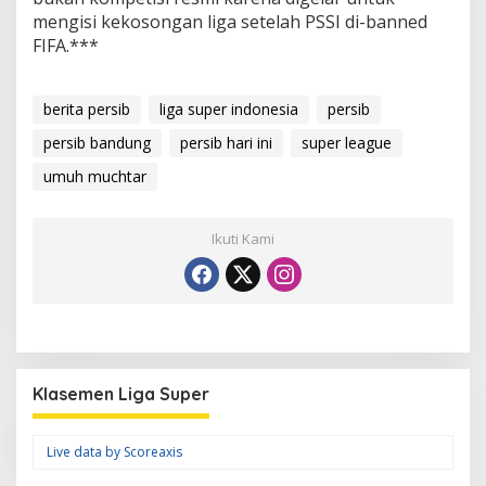
mengisi kekosongan liga setelah PSSI di-banned
FIFA.***
berita persib
liga super indonesia
persib
persib bandung
persib hari ini
super league
umuh muchtar
Ikuti Kami
Klasemen Liga Super
Live data by
Scoreaxis