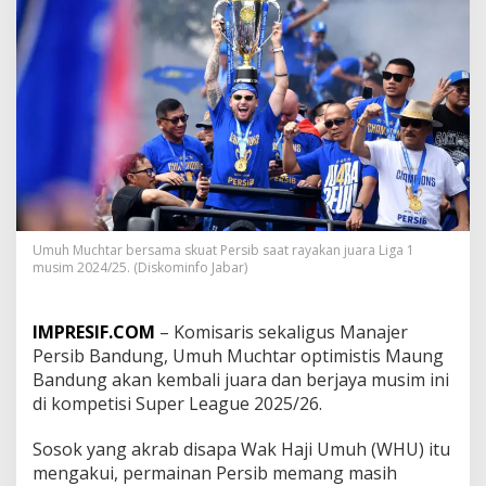
n
M
a
l
u
t
U
n
i
t
e
d
G
Umuh Muchtar bersama skuat Persib saat rayakan juara Liga 1
a
musim 2024/25. (Diskominfo Jabar)
c
o
r
IMPRESIF.COM
– Komisaris sekaligus Manajer
,
Persib Bandung, Umuh Muchtar optimistis Maung
t
Bandung akan kembali juara dan berjaya musim ini
a
p
di kompetisi Super League 2025/26.
i
W
Sosok yang akrab disapa Wak Haji Umuh (WHU) itu
a
mengakui, permainan Persib memang masih
k