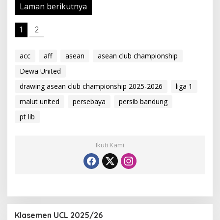
Laman berikutnya
1
2
acc
aff
asean
asean club championship
Dewa United
drawing asean club championship 2025-2026
liga 1
malut united
persebaya
persib bandung
pt lib
Ikuti Kami
Klasemen UCL 2025/26