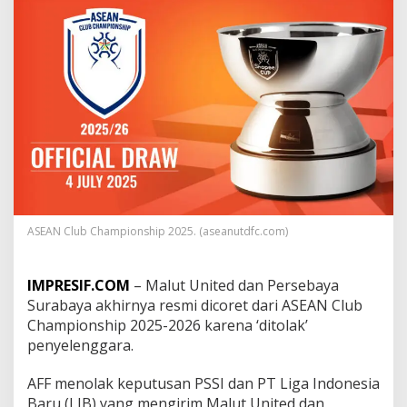
e
d
d
a
n
P
e
r
s
e
b
a
y
a
ASEAN Club Championship 2025. (aseanutdfc.com)
R
e
s
IMPRESIF.COM
– Malut United dan Persebaya
m
i
Surabaya akhirnya resmi dicoret dari ASEAN Club
D
Championship 2025-2026 karena ‘ditolak’
i
penyelenggara.
c
o
AFF menolak keputusan PSSI dan PT Liga Indonesia
r
e
Baru (LIB) yang mengirim Malut United dan