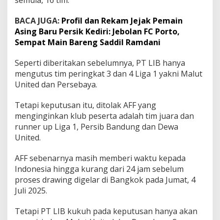
p
2
BACA JUGA:
Profil dan Rekam Jejak Pemain
0
Asing Baru Persik Kediri: Jebolan FC Porto,
2
5
Sempat Main Bareng Saddil Ramdani
-
2
Seperti diberitakan sebelumnya, PT LIB hanya
0
mengutus tim peringkat 3 dan 4 Liga 1 yakni Malut
2
United dan Persebaya.
6
Tetapi keputusan itu, ditolak AFF yang
menginginkan klub peserta adalah tim juara dan
runner up Liga 1, Persib Bandung dan Dewa
United.
AFF sebenarnya masih memberi waktu kepada
Indonesia hingga kurang dari 24 jam sebelum
proses drawing digelar di Bangkok pada Jumat, 4
Juli 2025.
Tetapi PT LIB kukuh pada keputusan hanya akan