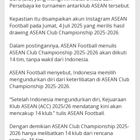
t
Persebaya ke turnamen antarklub ASEAN tersebut.
d
a
Kepastian itu disampaikan akun Instagram ASEAN
r
Football pada Jumat, 4 Juli 2025 yang merilis hasil
i
A
drawing ASEAN Club Championship 2025-2026.
S
E
Dalam postingannya, ASEAN Football menulis
A
ASEAN Club Championship 2025-2026 akan diikuti
N
14 tim, tanpa wakil dari Indonesia.
C
l
u
ASEAN Football menyebut, Indonesia memilih
b
mengundurkan diri dari keterlibatan di ASEAN Club
C
Championship 2025-2026.
h
a
m
“Setelah Indonesia mengundurkan diri, Kejuaraan
p
Klub ASEAN (ACC) 2025/26 mendatang kini akan
i
mencakup 14 klub.” tulis ASEAN Football.
o
n
Dengan demikian ASEAN Club Championship 2025-
s
h
2026 hanya melibatkan 14 klub dari rencana
i
semula, 16 tim.