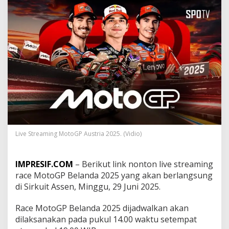
m
i
n
g
R
a
c
e
M
o
t
o
G
P
B
Live Streaming MotoGP Austria 2025. (Vidio)
e
l
a
IMPRESIF.COM
– Berikut link nonton live streaming
n
race MotoGP Belanda 2025 yang akan berlangsung
d
di Sirkuit Assen, Minggu, 29 Juni 2025.
a
2
0
Race MotoGP Belanda 2025 dijadwalkan akan
2
dilaksanakan pada pukul 14.00 waktu setempat
5