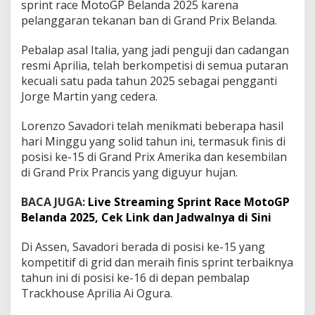
sprint race MotoGP Belanda 2025 karena
C
pelanggaran tekanan ban di Grand Prix Belanda.
e
k
L
Pebalap asal Italia, yang jadi penguji dan cadangan
i
resmi Aprilia, telah berkompetisi di semua putaran
n
kecuali satu pada tahun 2025 sebagai pengganti
k
Jorge Martin yang cedera.
d
a
n
Lorenzo Savadori telah menikmati beberapa hasil
J
hari Minggu yang solid tahun ini, termasuk finis di
a
posisi ke-15 di Grand Prix Amerika dan kesembilan
d
di Grand Prix Prancis yang diguyur hujan.
w
a
l
BACA JUGA:
Live Streaming Sprint Race MotoGP
n
Belanda 2025, Cek Link dan Jadwalnya di Sini
y
a
Di Assen, Savadori berada di posisi ke-15 yang
d
i
kompetitif di grid dan meraih finis sprint terbaiknya
S
tahun ini di posisi ke-16 di depan pembalap
i
Trackhouse Aprilia Ai Ogura.
n
i