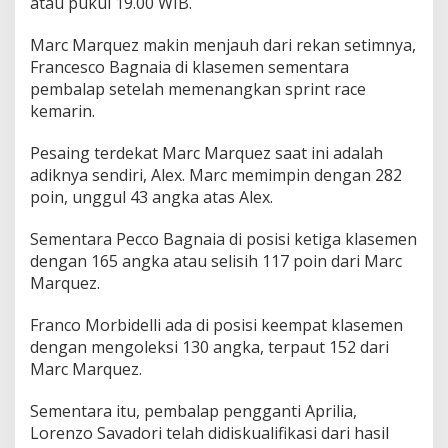
atau pukul 19.00 WIB.
T
a
Marc Marquez makin menjauh dari rekan setimnya,
y
a
Francesco Bagnaia di klasemen sementara
n
pembalap setelah memenangkan sprint race
g
kemarin.
G
r
Pesaing terdekat Marc Marquez saat ini adalah
a
t
adiknya sendiri, Alex. Marc memimpin dengan 282
i
poin, unggul 43 angka atas Alex.
s
d
Sementara Pecco Bagnaia di posisi ketiga klasemen
i
dengan 165 angka atau selisih 117 poin dari Marc
T
V
Marquez.
N
a
Franco Morbidelli ada di posisi keempat klasemen
s
dengan mengoleksi 130 angka, terpaut 152 dari
i
Marc Marquez.
o
n
a
Sementara itu, pembalap pengganti Aprilia,
l
Lorenzo Savadori telah didiskualifikasi dari hasil
,