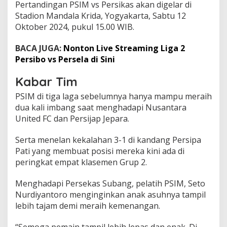
Pertandingan PSIM vs Persikas akan digelar di
a
n
Stadion Mandala Krida, Yogyakarta, Sabtu 12
g
Oktober 2024, pukul 15.00 WIB.
S
a
BACA JUGA:
Nonton Live Streaming Liga 2
b
Persibo vs Persela di Sini
t
u
1
Kabar Tim
2
PSIM di tiga laga sebelumnya hanya mampu meraih
O
k
dua kali imbang saat menghadapi Nusantara
t
United FC dan Persijap Jepara.
o
b
Serta menelan kekalahan 3-1 di kandang Persipa
e
Pati yang membuat posisi mereka kini ada di
r
2
peringkat empat klasemen Grup 2.
0
2
Menghadapi Persekas Subang, pelatih PSIM, Seto
4
Nurdiyantoro menginginkan anak asuhnya tampil
lebih tajam demi meraih kemenangan.
“Semoga pemain tampil lebih lepas dan enak. Di