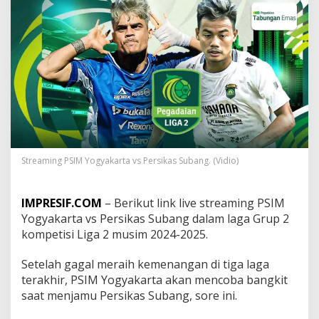
t
r
e
a
m
i
n
g
P
S
I
M
v
Streaming PSIM Yogyakarta vs Persikas Subang. (Vidio)
s
P
e
IMPRESIF.COM
– Berikut link live streaming PSIM
r
Yogyakarta vs Persikas Subang dalam laga Grup 2
s
kompetisi Liga 2 musim 2024-2025.
i
k
a
Setelah gagal meraih kemenangan di tiga laga
s
terakhir, PSIM Yogyakarta akan mencoba bangkit
S
saat menjamu Persikas Subang, sore ini.
u
b