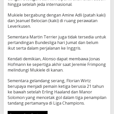
hingga setelah jeda internasional.
Mukiele bergabung dengan Amine Adli (patah kaki)
dan Jeanuel Belocian (kaki) di ruang perawatan
Leverkusen.
Sementara Martin Terrier juga tidak tersedia untuk
pertandingan Bundesliga hari Jumat dan belum
ikut serta dalam perjalanan ke Inggris.
Kendati demikian, Alonso dapat membawa Jonas
Hofmann ke sepertiga akhir saat Jeremie Frimpong
melindungi Mukiele di kanan.
Sementara gelandang serang, Florian Wirtz
berupaya menjadi pemain ketiga berusia 21 tahun
ke bawah setelah Erling Haaland dan Manor
Solomon yang mencetak gol dalam tiga penampilan
tandang pertamanya di Liga Champions.