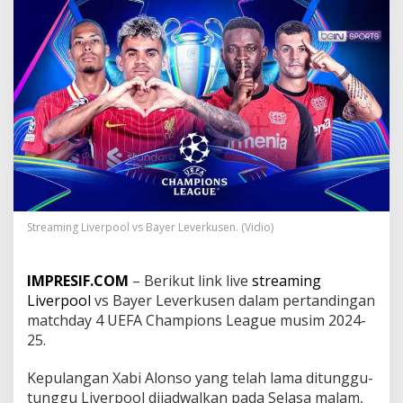
t
r
e
a
m
i
n
g
L
i
v
e
r
p
Streaming Liverpool vs Bayer Leverkusen. (Vidio)
o
o
l
IMPRESIF.COM
– Berikut link live
streaming
v
s
Liverpool
vs Bayer Leverkusen dalam pertandingan
B
matchday 4 UEFA Champions League musim 2024-
a
25.
y
e
Kepulangan Xabi Alonso yang telah lama ditunggu-
r
L
tunggu Liverpool dijadwalkan pada Selasa malam,