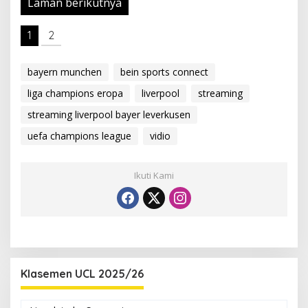
Laman berikutnya
1
2
bayern munchen
bein sports connect
liga champions eropa
liverpool
streaming
streaming liverpool bayer leverkusen
uefa champions league
vidio
Ikuti Kami
Klasemen UCL 2025/26