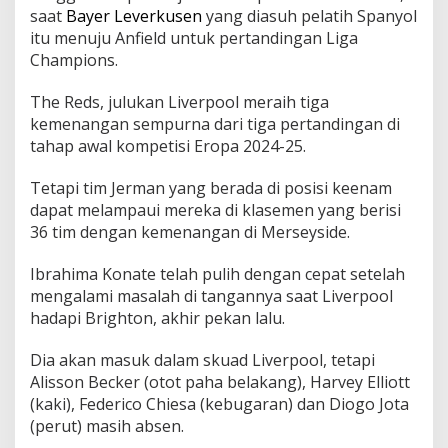
e
saat
Bayer Leverkusen
yang diasuh pelatih Spanyol
v
itu menuju Anfield untuk pertandingan Liga
e
Champions.
r
k
u
The Reds, julukan Liverpool meraih tiga
s
kemenangan sempurna dari tiga pertandingan di
e
tahap awal kompetisi Eropa 2024-25.
n
,
Tetapi tim Jerman yang berada di posisi keenam
N
o
dapat melampaui mereka di klasemen yang berisi
n
36 tim dengan kemenangan di Merseyside.
t
o
Ibrahima Konate telah pulih dengan cepat setelah
n
mengalami masalah di tangannya saat Liverpool
U
E
hadapi Brighton, akhir pekan lalu.
F
A
Dia akan masuk dalam skuad Liverpool, tetapi
C
Alisson Becker (otot paha belakang), Harvey Elliott
h
(kaki), Federico Chiesa (kebugaran) dan Diogo Jota
a
m
(perut) masih absen.
p