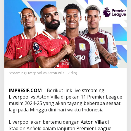
t
r
e
a
m
i
n
g
L
i
v
e
r
p
Streaming Liverpool vs Aston Villa. (Vidio)
o
o
l
IMPRESIF.COM
– Berikut link live
streaming
v
Liverpool
vs Aston Villa di pekan 11 Premier League
s
A
musim 2024-25 yang akan tayang beberapa sesaat
s
lagi pada Minggu dini hari waktu Indonesia.
t
o
Liverpool akan bertemu dengan
Aston Villa
di
n
Stadion Anfield dalam lanjutan
Premier League
V