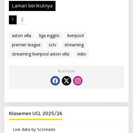
Laman berikutnya
1
2
aston villa
liga inggris
liverpool
premier league
sctv
streaming
streaming liverpool aston villa
vidio
Ikuti Kami
Klasemen UCL 2025/26
Live data by
Scoreaxis