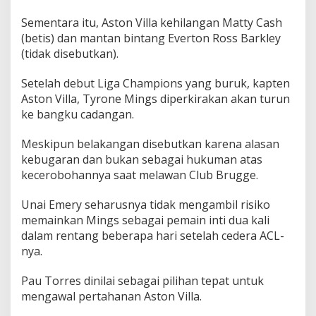
Sementara itu, Aston Villa kehilangan Matty Cash
(betis) dan mantan bintang Everton Ross Barkley
(tidak disebutkan).
Setelah debut Liga Champions yang buruk, kapten
Aston Villa, Tyrone Mings diperkirakan akan turun
ke bangku cadangan.
Meskipun belakangan disebutkan karena alasan
kebugaran dan bukan sebagai hukuman atas
kecerobohannya saat melawan Club Brugge.
Unai Emery seharusnya tidak mengambil risiko
memainkan Mings sebagai pemain inti dua kali
dalam rentang beberapa hari setelah cedera ACL-
nya.
Pau Torres dinilai sebagai pilihan tepat untuk
mengawal pertahanan Aston Villa.