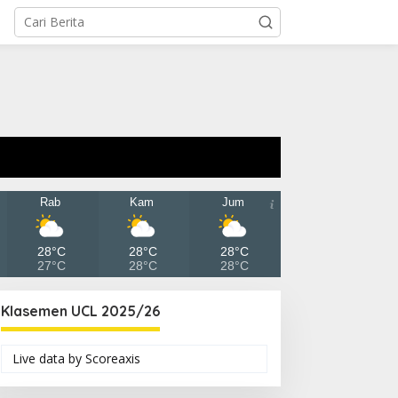
Rab
Kam
Jum
28°C
28°C
28°C
27°C
28°C
28°C
Klasemen UCL 2025/26
Live data by
Scoreaxis