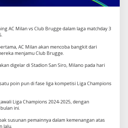
aming AC Milan vs Club Brugge dalam laga matchday 3
.
pertama, AC Milan akan mencoba bangkit dari
 mereka menjamu Club Brugge.
an digelar di Stadion San Siro, Milano pada hari
 satu poin pun di fase liga kompetisi Liga Champions
awali Liga Champions 2024-2025, dengan
ulan ini.
mbak susunan pemainnya dalam kemenangan atas
 lalu.