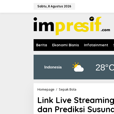
L
e
Sabtu, 8 Agustus 2026
w
a
t
i
k
e
k
o
Berita
Ekonomi Bisnis
Infotainment
n
t
e
n
28°
Indonesia
Homepage
/
Sepak Bola
L
i
Link Live Streaming
n
k
dan Prediksi Susun
L
i