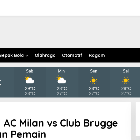
Sepak Bola
Olahraga
Otomotif
Ragam
Sab
Min
Sen
Sel
C
29°C
28°C
28°C
28°C
28°C
27°C
27°C
27°C
 AC Milan vs Club Brugge
an Pemain