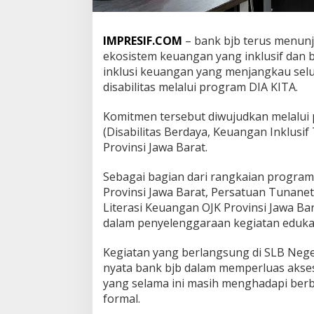
n
a
n
IMPRESIF.COM
– bank bjb terus menun
s
ekosistem keuangan yang inklusif dan b
i
inklusi keuangan yang menjangkau sel
a
l
disabilitas melalui program DIA KITA.
T
a
Komitmen tersebut diwujudkan melalui p
n
(Disabilitas Berdaya, Keuangan Inklusif
p
Provinsi Jawa Barat.
a
B
a
Sebagai bagian dari rangkaian program
t
Provinsi Jawa Barat, Persatuan Tunane
a
Literasi Keuangan OJK Provinsi Jawa Bara
s
dalam penyelenggaraan kegiatan eduk
u
n
t
Kegiatan yang berlangsung di SLB Nege
u
nyata bank bjb dalam memperluas aks
k
yang selama ini masih menghadapi ber
P
formal.
e
n