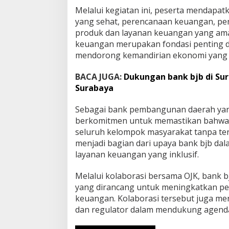
y
Melalui kegiatan ini, peserta mendap
a
yang sehat, perencanaan keuangan, pe
n
produk dan layanan keuangan yang ama
d
keuangan merupakan fondasi penting d
a
n
mendorong kemandirian ekonomi yang 
g
D
BACA JUGA:
Dukungan bank bjb di Sur
i
Surabaya
s
a
Sebagai bank pembangunan daerah yan
b
i
berkomitmen untuk memastikan bahwa l
l
seluruh kelompok masyarakat tanpa ter
i
menjadi bagian dari upaya bank bjb da
t
layanan keuangan yang inklusif.
a
s
Melalui kolaborasi bersama OJK, bank 
yang dirancang untuk meningkatkan p
keuangan. Kolaborasi tersebut juga men
dan regulator dalam mendukung agenda 