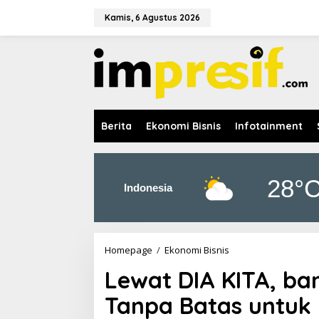
L
e
Kamis, 6 Agustus 2026
w
a
t
i
k
e
k
o
Berita
Ekonomi Bisnis
Infotainment
n
t
e
n
28°
Indonesia
Homepage
/
Ekonomi Bisnis
L
e
Lewat DIA KITA, ban
w
a
Tanpa Batas untuk 
t
D