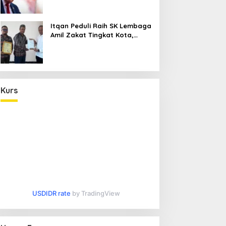
Operasi Militer
Itqan Peduli Raih SK Lembaga
Amil Zakat Tingkat Kota,
Buka Ruang Kolaborasi yang
Lebih Luas
Kurs
USDIDR rate
by TradingView