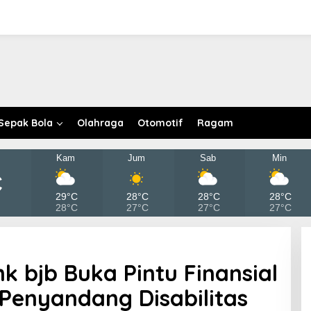
Sepak Bola
Olahraga
Otomotif
Ragam
Kam
Jum
Sab
Min
C
29°C
28°C
28°C
28°C
28°C
27°C
27°C
27°C
k bjb Buka Pintu Finansial
Penyandang Disabilitas