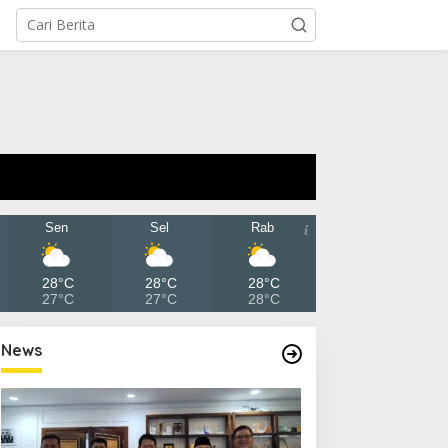
Sen
Sel
Rab
28°C
28°C
28°C
27°C
27°C
28°C
News