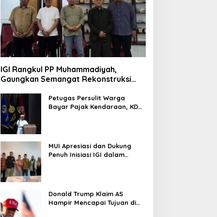
IGI Rangkul PP Muhammadiyah,
Gaungkan Semangat Rekonstruksi
Gaza
Petugas Persulit Warga
Bayar Pajak Kendaraan, KDM
Nonaktifkan Kepala Samsat
Soetta
MUI Apresiasi dan Dukung
Penuh Inisiasi IGI dalam
Rekonstruksi Gaza Palestina
Donald Trump Klaim AS
Hampir Mencapai Tujuan di
Iran, Pertimbangkan Kurangi