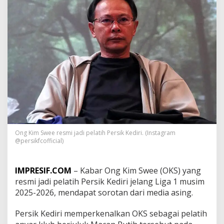
i
m
S
w
e
e
J
a
d
i
P
e
l
a
t
Ong Kim Swee resmi jadi pelatih Persik Kediri. (Instagram
i
@persikfcofficial)
h
P
e
IMPRESIF.COM
– Kabar Ong Kim Swee (OKS) yang
r
resmi jadi pelatih Persik Kediri jelang Liga 1 musim
s
2025-2026, mendapat sorotan dari media asing.
i
k
K
Persik Kediri memperkenalkan OKS sebagai pelatih
e