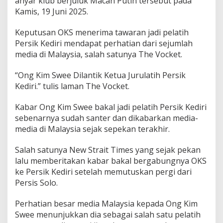
anyar klub berjuluk Macan Putih tersebut pada
d
Kamis, 19 Juni 2025.
i
r
i
Keputusan OKS menerima tawaran jadi pelatih
D
Persik Kediri mendapat perhatian dari sejumlah
i
media di Malaysia, salah satunya The Vocket.
s
o
“Ong Kim Swee Dilantik Ketua Jurulatih Persik
r
o
Kediri.” tulis laman The Vocket.
t
M
Kabar Ong Kim Swee bakal jadi pelatih Persik Kediri
e
sebenarnya sudah santer dan dikabarkan media-
d
media di Malaysia sejak sepekan terakhir.
i
a
A
Salah satunya New Strait Times yang sejak pekan
s
lalu memberitakan kabar bakal bergabungnya OKS
i
ke Persik Kediri setelah memutuskan pergi dari
n
Persis Solo.
g
Perhatian besar media Malaysia kepada Ong Kim
Swee menunjukkan dia sebagai salah satu pelatih