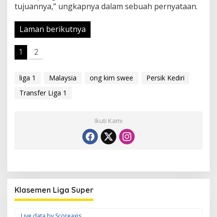
tujuannya,” ungkapnya dalam sebuah pernyataan.
Laman berikutnya
1
2
liga 1
Malaysia
ong kim swee
Persik Kediri
Transfer Liga 1
Ikuti Kami
Klasemen Liga Super
Live data by
Scoreaxis