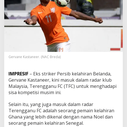
r
P
e
r
s
i
b
M
e
n
u
Gervane Kastaneer. (NAC Breda)
j
u
K
l
IMPRESIF
– Eks striker Persib kelahiran Belanda,
u
Gervane Kastaneer, kini masuk dalam radar klub
b
Malaysia, Terengganu FC (TFC) untuk menghadapi
M
sisa kompetisi musim ini.
a
l
a
Selain itu, yang juga masuk dalam radar
y
Terengganu FC adalah seorang pemain kelahiran
s
Ghana yang lebih dikenal dengan nama Noel dan
i
seorang pemain kelahiran Senegal.
a